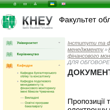
Факультет об
Інститути та 
Університет
менеджменту
»
Керівництво
фінансового мон
ДЛЯ ОБГОВОР
Кафедри
ДОКУМЕН
Кафедра бухгалтерського
обліку та консалтингу
Кафедра податкового
менеджменту та
фінансового моніторингу
імені Миколи Чумаченка
Викладачі
Пропозиції 
Освітні програми
бакалаврату
електронну