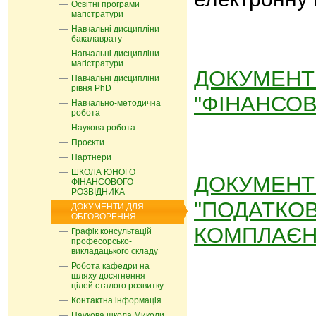
Освітні програми
магістратури
Навчальні дисципліни
бакалаврату
Навчальні дисципліни
магістратури
ДОКУМЕНТ
Навчальні дисципліни
рівня PhD
"ФІНАНСОВ
Навчально-методична
робота
Наукова робота
Проєкти
Партнери
ШКОЛА ЮНОГО
ДОКУМЕНТ
ФІНАНСОВОГО
РОЗВІДНИКА
"ПОДАТКО
ДОКУМЕНТИ ДЛЯ
ОБГОВОРЕННЯ
КОМПЛАЄ
Графік консультацій
професорсько-
викладацького складу
Робота кафедри на
шляху досягнення
цілей сталого розвитку
Контактна інформація
Наукова школа Миколи