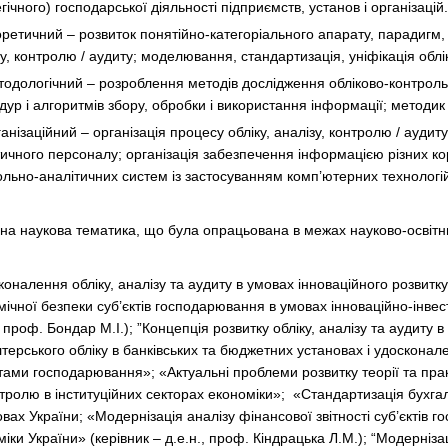
гічного) господарської діяльності підприємств, установ і організацій.
етичний – розвиток понятійно-категоріального апарату, парадигм, г
зу, контролю / аудиту; моделювання, стандартизація, уніфікація обл
одологічний – розроблення методів дослідження обліково-контрольн
ур і алгоритмів збору, обробки і використання інформації; методик о
нізаційний – організація процесу обліку, аналізу, контролю / аудит
ичного персоналу; організація забезпечення інформацією різних кор
ольно-аналітичних систем із застосуванням комп’ютерних технологі
на наукова тематика, що була опрацьована в межах науково-освітньо
коналення обліку, аналізу та аудиту в умовах інноваційного розвитк
ічної безпеки суб’єктів господарювання в умовах інноваційно-інвест
, проф. Бондар М.І.); ”Концепція розвитку обліку, аналізу та аудиту 
лтерського обліку в банківських та бюджетних установах і удоскона
тами господарювання»; «Актуальні проблеми розвитку теорії та прак
нтролю в інституційних секторах економіки»; «Стандартизація бухгал
вах України; «Модернізація аналізу фінансової звітності суб’єктів 
іки України» (керівник – д.е.н., проф. Кіндрацька Л.М.); “Модерніз