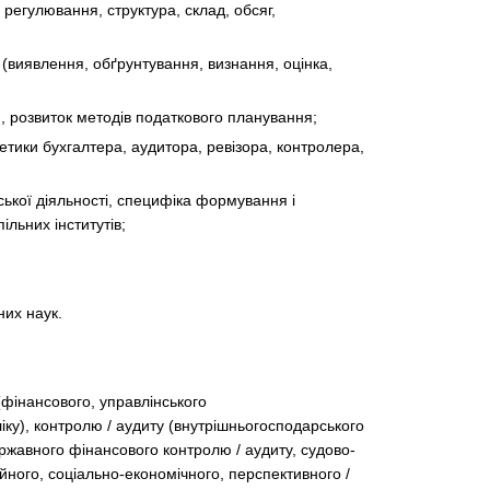
 регулювання, структура, склад, обсяг,
 (виявлення, обґрунтування, визнання, оцінка,
, розвиток методів податкового планування;
 етики бухгалтера, аудитора, ревізора, контролера,
ської діяльності, специфіка формування і
ільних інститутів;
них наук.
фінансового, управлінського
ліку), контролю / аудиту (внутрішньогосподарського
ержавного фінансового контролю / аудиту, судово-
ійного, соціально-економічного, перспективного /