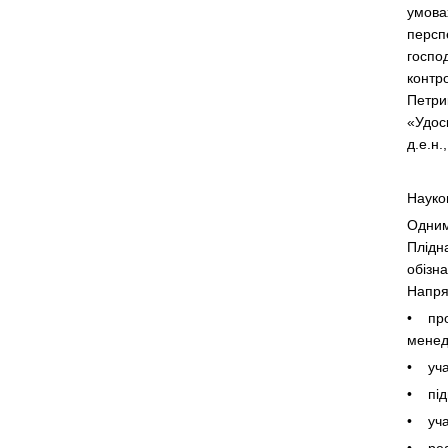
умовах
персп
госпо
контро
Петрик
«Удос
д.е.н.
Науко
Одним 
Плідн
обізн
Напря
• про
менед
• уча
• під
• учас