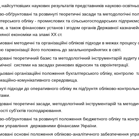
найсуттєвіших наукових результатів представників науково-освітньо
во-обґрунтовані та розвинуті теоретичні засади та методологічні п
терського обліку - промислових та сільськогосподарських підприємст
ов, а також фінансових установ і згодом органів Державної казначе
няної економіки на зламі ХХ ст.
вані методичні та організаційні облікові підходи в межах процесу с
ю гармонізації його положень до загальноприйнятих в світі.
довані теоретичний базис та методологічний інструментарій аудиту в
мічної системи на засадах ринкових відносин та євроінтеграції.
ьовані організаційні положення бухгалтерського обліку, контролю та
маційно-комунікативного середовища.
нуті підходи до оперативного обліку як підґрунтя обліково-контрол
тами.
овані теоретичні засади, методологічний інструментарій та методичн
ості суб’єктів господарювання.
во-обґрунтовані та розвинуті положення бюджетного обліку та конт
ми управління державними фінансами України.
овані основні положення обліково-аналітичного забезпечення упр