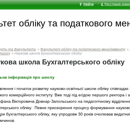
Увійти
Реєстрація нових
ьтет обліку та податкового м
тути та факультети
»
Факультет обліку та податкового менеджменту
»
лтингу
»
Наукова школа Бухгалтерського обліку
кова школа Бухгалтерського обліку
ьна інформація про школу
влення і початок розвитку науково-освітньої школи обліку співпада
ького комерційного інституту. Вже тоді під егідою першого ректора 
фана Вікторовича Довнар-Запольського на педагогічному відділенні 
лтерського обліку. Певне прискорення процесу формування науково-
ри бухгалтерського обліку, яку упродовж 30 років очолював видатни
імчинов.