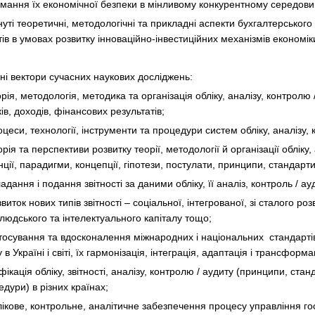
имання їх економічної безпеки в мінливому конкурентному середови
уті теоретичні, методологічні та прикладні аспекти бухгалтерського
тів в умовах розвитку інноваційно-інвестиційних механізмів економік
ні вектори сучасних наукових досліджень:
ія, методологія, методика та організація обліку, аналізу, контролю / 
ів, доходів, фінансових результатів;
еси, технології, інструменти та процедури систем обліку, аналізу, 
рія та перспективи розвитку теорії, методології й організації обліку
ції, парадигми, концепції, гіпотези, постулати, принципи, стандарти
дання і подання звітності за даними обліку, її аналіз, контроль / ау
иток нових типів звітності – соціальної, інтегрованої, зі сталого роз
людського та інтелектуального капіталу тощо;
тосування та вдосконалення міжнародних і національних стандартів 
 в Україні і світі, їх гармонізація, інтеграція, адаптація і трансформа
ікація обліку, звітності, аналізу, контролю / аудиту (принципи, ста
едури) в різних країнах;
ікове, контрольне, аналітичне забезпечення процесу управління гос