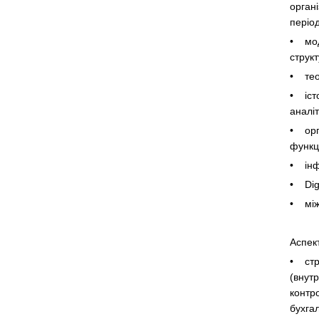
органі
період
• мод
струк
• тео
• істо
аналіт
• орг
функці
• інфо
• Digi
• міжп
Аспек
• стр
(внутр
контро
бухгал