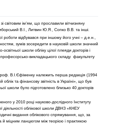
зі світовим ім’ям, що прославили вітчизняну
орський В.І., Литвин Ю.Я., Сопко В.В. та інші.
 роботи відбувався при іншому його учні – д.е.н.,
ностям, зумів зосередити в науковій школи значний
освітньої школи обліку цілої плеяди докторів і
и професорсько-викладацького складу факультету
, проф. В.І.Єфіменку належить перша редакція (1994
й облік та фінансову звітність в Україні», що був
ньої школи було підготовлено близько 40 докторів
еного у 2010 році науково-дослідного Інституту
ьої діяльності облікової школи ДВНЗ «КНЕУ
ріодичні видання облікового спрямування, що, за
, а й міцним ланцюгом між теорією і практикою