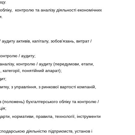
щу.
 обліку, контролю та аналізу діяльності економічних
и.
аудиту активів, капіталу, зобов’язань, витрат /
контролю / аудиту;
, аналізу, контролю / аудиту (передумови, етапи,
, категорії, понятійний апарат);
дит;
витку, з управління, з ринкової вартості компаній,
(положень) бухгалтерського обліку та контролю /
ція;
ндарти, нормативи, правила, технології, інструменти
подарською діяльністю підприємств, установ і