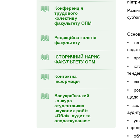
підтр
Конференція
Розвин
трудового
суб’єк
колективу
факультету ОПМ
Основ
Редакційна колегія
факультету
• теор
видатк
ІСТОРИЧНИЙ НАРИС
• проц
ФАКУЛЬТЕТУ ОПМ
• істо
тенден
Контактна
інформація
• скла
• розв
Всеукраїнський
щодо 
конкурс
• зас
студентських
наукових робіт
аудиту
«Облік, аудит та
оподаткування»
• уніф
і проц
• обл