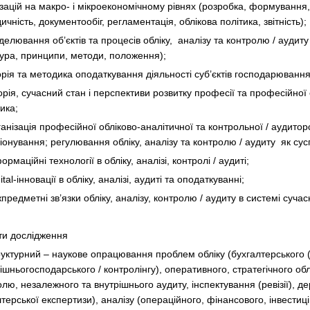
зацій на макро- і мікроекономічному рівнях (розробка, формування,
ичність, документообіг, регламентація, облікова політика, звітність);
елювання об’єктів та процесів обліку, аналізу та контролю / аудиту
тура, принципи, методи, положення);
рія та методика оподаткування діяльності суб’єктів господарювання
рія, сучасний стан і перспективи розвитку професії та професійної
ика;
анізація професійної обліково-аналітичної та контрольної / аудитор
онування; регулювання обліку, аналізу та контролю / аудиту як сусп
рмаційні технології в обліку, аналізі, контролі / аудиті;
tal-інновації в обліку, аналізі, аудиті та оподаткуванні;
редметні зв’язки обліку, аналізу, контролю / аудиту в системі сучас
ти дослідження
уктурний – наукове опрацювання проблем обліку (бухгалтерського (
ішньогосподарського / контролінгу), оперативного, стратегічного об
лю, незалежного та внутрішнього аудиту, інспектування (ревізії), д
терської експертизи), аналізу (операційного, фінансового, інвестиц