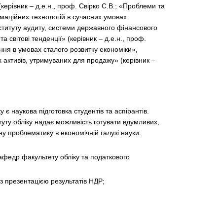
керівник – д.е.н., проф. Свірко С.В.; «Проблеми та
маційних технологій в сучасних умовах
ституту аудиту, системи державного фінансового
 світові тенденції» (керівник – д.е.н., проф.
ання в умовах сталого розвитку економіки»,
 активів, утримуваних для продажу» (керівник –
є наукова підготовка студентів та аспірантів.
уту обліку надає можливість готувати вдумливих,
у проблематику в економічній галузі науки.
федр факультету обліку та податкового
з презентацією результатів НДР;