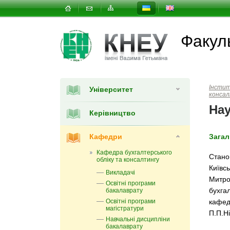
Факул
Інсти
Університет
конса
Нау
Керівництво
Кафедри
Загал
Кафедра бухгалтерського
Стано
обліку та консалтингу
Київс
Викладачі
Митро
Освітні програми
бухга
бакалаврату
Освітні програми
кафед
магістратури
П.П.Н
Навчальні дисципліни
бакалаврату