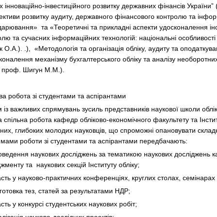
 інноваційно-інвестиційного розвитку державних фінансів України” (
ективи розвитку аудиту, державного фінансового контролю та інфор
дарювання» та «Теоретичні та прикладні аспекти удосконалення ін
лю та сучасних інформаційних технологій: національні особливості та
 О.А.). .), «Методологія та організація обліку, аудиту та оподаткув
коналення механізму бухгалтерського обліку та аналізу необоротних
, проф. Шигун М.М.).
ва робота зі студентами та аспірантами
із важливих спрямувань зусиль представників наукової школи обліку 
а спільна робота кафедр обліково-економічного факультету та Інстит
аних, глибоких молодих науковців, що спроможні опановувати складн
мами роботи зі студентами та аспірантами передбачають:
ведення наукових досліджень за тематикою наукових досліджень ка
жменту та наукових секцій Інституту обліку;
сть у науково-практичних конференціях, круглих столах, семінарах 
готовка тез, статей за результатами НДР;
ть у конкурсі студентських наукових робіт;