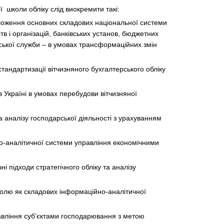
ї школи обліку слід виокремити такі:
оложення основних складових національної системи
в і організацій, банківських установ, бюджетних
йської служби – в умовах трансформаційних змін
тандартизації вітчизняного бухгалтерського обліку
 Україні в умовах перебудови вітчизняної
 аналізу господарської діяльності з урахуванням
ьно-аналітичної системи управління економічними
і підходи стратегічного обліку та аналізу
ролю як складових інформаційно-аналітичної
авління суб’єктами господарювання з метою