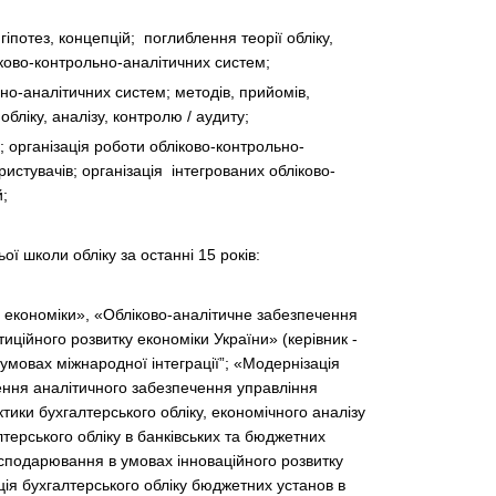
іпотез, концепцій; поглиблення теорії обліку,
іково-контрольно-аналітичних систем;
о-аналітичних систем; методів, прийомів,
бліку, аналізу, контролю / аудиту;
у; організація роботи обліково-контрольно-
истувачів; організація інтегрованих обліково-
й;
ї школи обліку за останні 15 років:
у економіки», «Обліково-аналітичне забезпечення
иційного розвитку економіки України» (керівник -
в умовах міжнародної інтеграції”; «Модернізація
лення аналітичного забезпечення управління
тики бухгалтерського обліку, економічного аналізу
терського обліку в банківських та бюджетних
господарювання в умовах інноваційного розвитку
ація бухгалтерського обліку бюджетних установ в