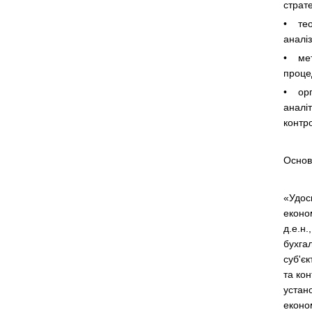
страте
• теор
аналі
• мет
процед
• орга
аналіт
контр
Основ
«Удос
економ
д.е.н.
бухга
суб'єк
та ко
устано
економ