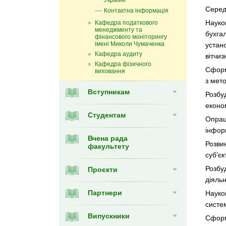
України
Серед 
Контактна інформація
Науко
Кафедра податкового
менеджменту та
бухгал
фінансового моніторингу
імені Миколи Чумаченка
устан
Кафедра аудиту
вітчиз
Кафедра фізичного
Сформо
виховання
з мето
Вступникам
Розбу
еконо
Студентам
Опрац
інфор
Вчена рада
Розви
факультету
суб’єк
Розбуд
Проєкти
діяльн
Партнери
Науко
систе
Випуcкники
Сформ