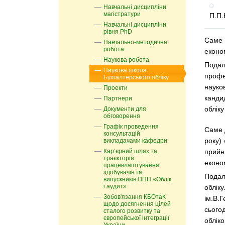
Навчальні дисципліни
магістратури
П.П.
Навчальні дисципліни
рівня PhD
Саме 
Навчально-методична
робота
економ
Наукова робота
Подаль
Наукова школа
профе
Бухгалтерського обліку
науко
Проекти
канди
Партнери
облік
Документи для
обговорення
Графік проведення
Саме д
консультацій
року) 
викладачами кафедри
Кар’єрний шлях та
прийня
траєкторія
еконо
працевлаштування
здобувачів та
Подал
випускників ОПП «Облік
і аудит»
обліку
Зобов'язання КБОтаК
ім.В.Г
щодо досягнення цілей
сьогод
сталого розвитку та
європейської інтеграції
облік