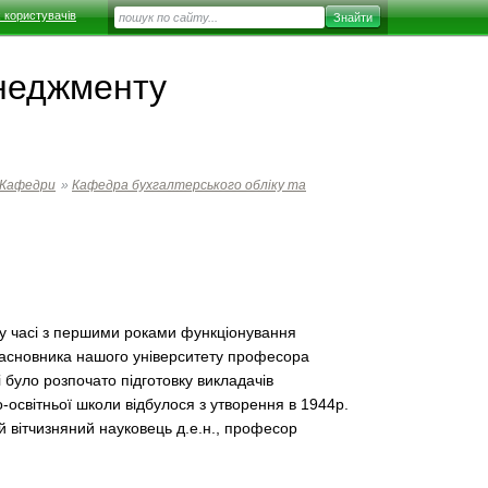
 користувачів
енеджменту
Кафедри
»
Кафедра бухгалтерського обліку та
є у часі з першими роками функціонування
і засновника нашого університету професора
було розпочато підготовку викладачів
освітньої школи відбулося з утворення в 1944р.
й вітчизняний науковець д.е.н., професор