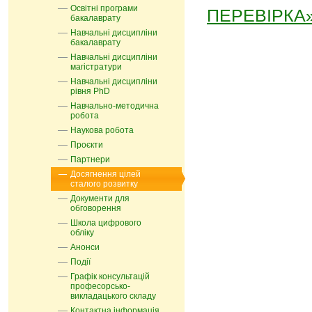
Освітні програми
ПЕРЕВІРКА
бакалаврату
Навчальні дисципліни
бакалаврату
Навчальні дисципліни
магістратури
Навчальні дисципліни
рівня PhD
Навчально-методична
робота
Наукова робота
Проєкти
Партнери
Досягнення цілей
сталого розвитку
Документи для
обговорення
Школа цифрового
обліку
Анонси
Події
Графік консультацій
професорсько-
викладацького складу
Контактна інформація