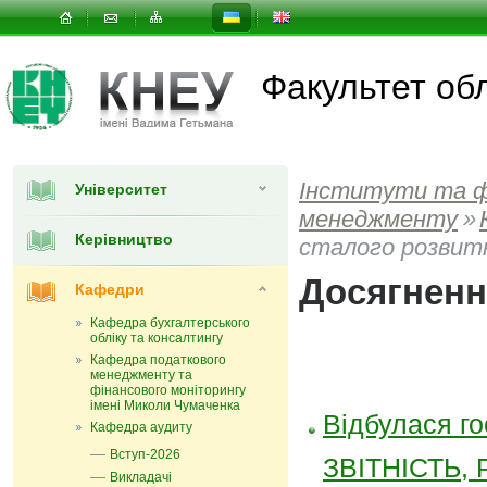
Факультет об
Інститути та 
Університет
менеджменту
»
Керівництво
сталого розвит
Досягненн
Кафедри
Кафедра бухгалтерського
обліку та консалтингу
Кафедра податкового
менеджменту та
фінансового моніторингу
імені Миколи Чумаченка
Відбулася г
Кафедра аудиту
Вступ-2026
ЗВІТНІСТЬ,
Викладачі