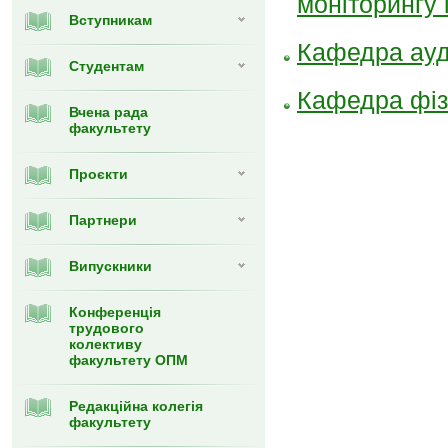
моніторингу
Вступникам
Кафедра ауд
Студентам
Кафедра фіз
Вчена рада
факультету
Проєкти
Партнери
Випуcкники
Конференція
трудового
колективу
факультету ОПМ
Редакційна колегія
факультету