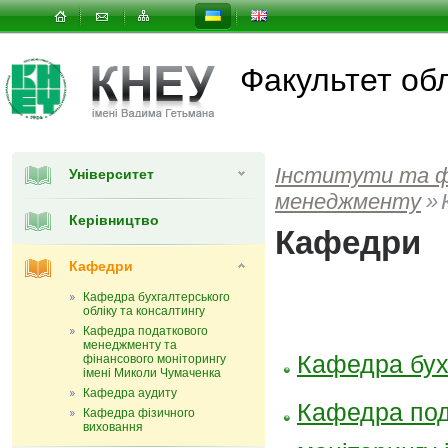
Факультет об
Інститути та 
Університет
менеджменту
»
Керівництво
Кафедри
Кафедри
Кафедра бухгалтерського
обліку та консалтингу
Кафедра податкового
менеджменту та
Кафедра бухг
фінансового моніторингу
імені Миколи Чумаченка
Кафедра аудиту
Кафедра под
Кафедра фізичного
виховання