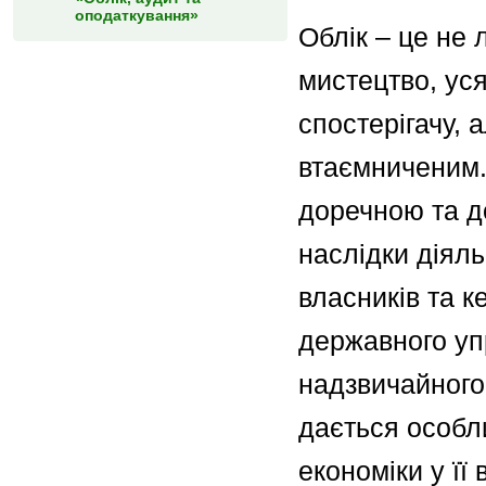
оподаткування»
Облік – це не 
мистецтво, ус
спостерігачу, 
втаємниченим.
доречною та д
наслідки діяль
власників та ке
державного уп
надзвичайного 
дається особл
економіки у її 