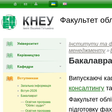
Факультет об
Інститути та 
Університет
менеджменту
»
Керівництво
Бакалавра
Кафедри
Випускаючі к
Вступникам
Загальна інформація
консалтингу
т
Вступ-2026
Бакалаврат
Факультет обл
Освітня програма
"Облік і аудит"
підготовку фахі
Освітня програма