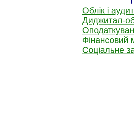
Облік і аудит
Диджитал-об
Оподаткува
Фінансовий м
Соціальне з