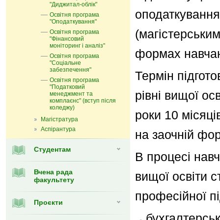
"Диджитал-облік"
оподаткування
Освітня програма
"Оподаткування"
(магістерським
Освітня програма
"Фінансовий
моніторинг і аналіз"
формах навча
Освітня програма
"Соціальне
забезпечення"
Термін підгот
Освітня програма
"Податковий
рівні вищої ос
менеджмент та
комплаєнс" (вступ після
коледжу)
роки 10 місяці
Магістратура
Аспірантура
на заочній фор
Студентам
В процесі нав
Вчена рада
вищої освіти 
факультету
професійної пі
Проєкти
бухгалтерськ