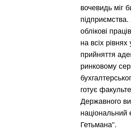
вочевидь міг б
підприємства. 
облікові прац
на всіх рівнях
прийняття аде
ринковому сер
бухгалтерськог
готує факульт
Державного ви
національний 
Гетьмана".