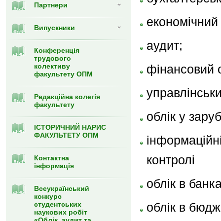
Партнери
економічний 
Випуcкники
аудит;
Конференція
трудового
колективу
фінансовий о
факультету ОПМ
управлінськи
Редакційна колегія
факультету
облік у зару
ІСТОРИЧНИЙ НАРИС
ФАКУЛЬТЕТУ ОПМ
інформаційні 
контролі
Контактна
інформація
облік в банка
Всеукраїнський
конкурс
студентських
облік в бюдж
наукових робіт
«Облік, аудит та