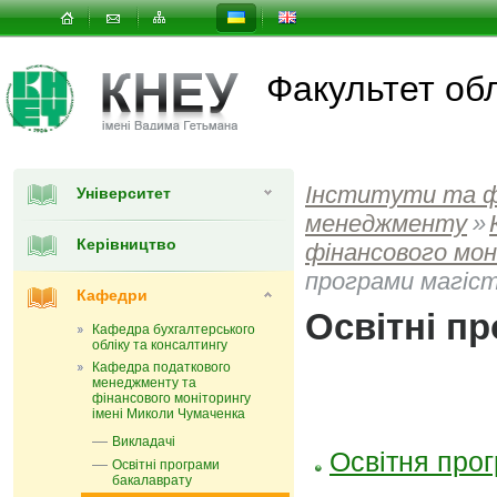
Факультет об
Інститути та 
Університет
менеджменту
»
Керівництво
фінансового мон
програми магіс
Кафедри
Освітні п
Кафедра бухгалтерського
обліку та консалтингу
Кафедра податкового
менеджменту та
фінансового моніторингу
імені Миколи Чумаченка
Викладачі
Освітня прог
Освітні програми
бакалаврату