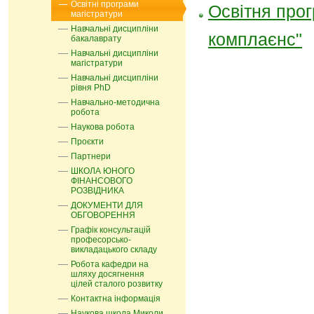
Освітні програми
Освітня прог
магістратури
Навчальні дисципліни
комплаєнс"
бакалаврату
Навчальні дисципліни
магістратури
Навчальні дисципліни
рівня PhD
Навчально-методична
робота
Наукова робота
Проєкти
Партнери
ШКОЛА ЮНОГО
ФІНАНСОВОГО
РОЗВІДНИКА
ДОКУМЕНТИ ДЛЯ
ОБГОВОРЕННЯ
Графік консультацій
професорсько-
викладацького складу
Робота кафедри на
шляху досягнення
цілей сталого розвитку
Контактна інформація
Наукова школа Миколи