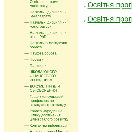
Освітні програми
Освітня про
магістратури
Навчальні дисципліни
бакалаврату
Освітня про
Навчальні дисципліни
магістратури
Навчальні дисципліни
рівня PhD
Навчально-методична
робота
Наукова робота
Проєкти
Партнери
ШКОЛА ЮНОГО
ФІНАНСОВОГО
РОЗВІДНИКА
ДОКУМЕНТИ ДЛЯ
ОБГОВОРЕННЯ
Графік консультацій
професорсько-
викладацького складу
Робота кафедри на
шляху досягнення
цілей сталого розвитку
Контактна інформація
Наукова школа Миколи