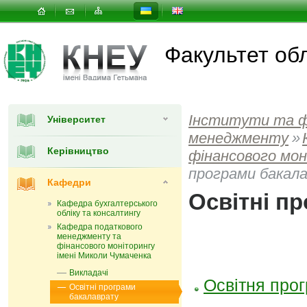
Факультет об
Інститути та 
Університет
менеджменту
»
Керівництво
фінансового мон
програми бакал
Кафедри
Освітні п
Кафедра бухгалтерського
обліку та консалтингу
Кафедра податкового
менеджменту та
фінансового моніторингу
імені Миколи Чумаченка
Викладачі
Освітня прог
Освітні програми
бакалаврату