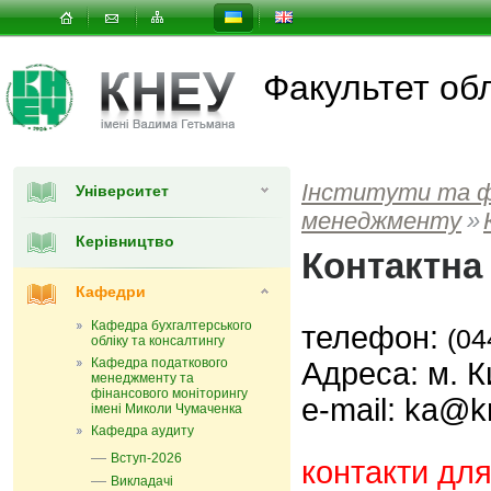
Факультет об
Інститути та 
Університет
менеджменту
»
Керівництво
Контактна
Кафедри
Кафедра бухгалтерського
т
елефон:
(04
обліку та консалтингу
Кафедра податкового
Адреса: м. Ки
менеджменту та
фінансового моніторингу
е-mail: ka@k
імені Миколи Чумаченка
Кафедра аудиту
Вступ-2026
контакти для 
Викладачі