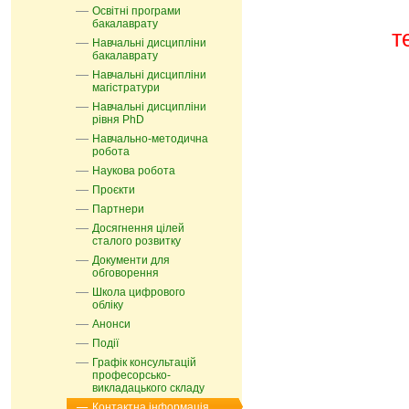
Освітні програми
бакалаврату
телегр
Навчальні дисципліни
бакалаврату
Навчальні дисципліни
магістратури
Навчальні дисципліни
рівня PhD
Навчально-методична
робота
Наукова робота
Проєкти
Партнери
Досягнення цілей
сталого розвитку
Документи для
обговорення
Школа цифрового
обліку
Анонси
Події
Графік консультацій
професорсько-
викладацького складу
Контактна інформація