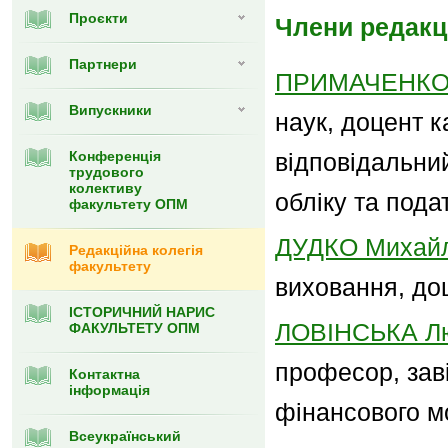
Проєкти
Члени редакці
Партнери
ПРИМАЧЕНКО О
Випуcкники
наук, доцент к
Конференція
відповідальний
трудового
колективу
обліку та под
факультету ОПМ
ДУДКО Михайл
Редакційна колегія
факультету
виховання, до
ІСТОРИЧНИЙ НАРИС
ЛОВІНСЬКА Лю
ФАКУЛЬТЕТУ ОПМ
професор, зав
Контактна
інформація
фінансового м
Всеукраїнський