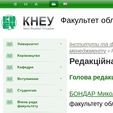
Факультет об
Інститути та 
Університет
менеджменту
»
Керівництво
Редакційн
Кафедри
Голова редакц
Вступникам
Студентам
БОНДАР Микол
Вчена рада
факультету об
факультету