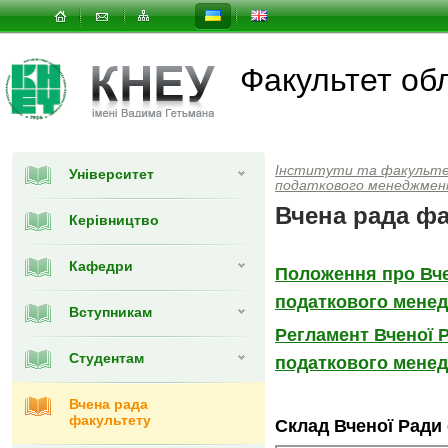
Факультет об
Інститути та факульт
Університет
податкового менеджме
Вчена рада фа
Керівництво
Кафедри
Положення про Вче
податкового мене
Вступникам
Регламент Вченої Р
Студентам
податкового мене
Вчена рада
факультету
Склад Вченої Ради