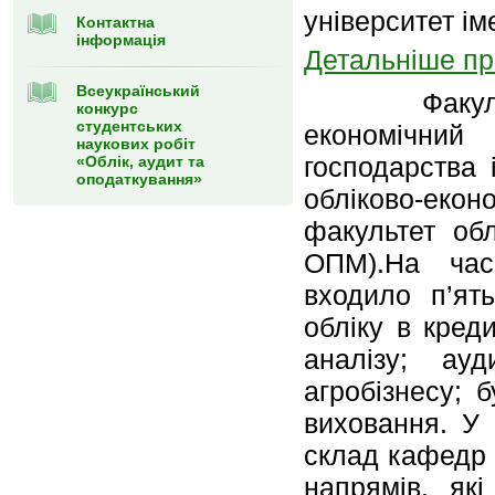
університет ім
Контактна
інформація
Детальніше пр
Всеукраїнський
Факультет з
конкурс
студентських
економічний 
наукових робіт
господарства 
«Облік, аудит та
оподаткування»
обліково-ек
факультет обл
ОПМ).На час
входило п’ят
обліку в кред
аналізу; ауд
агробізнесу; 
виховання. У 
склад кафедр 
напрямів, як