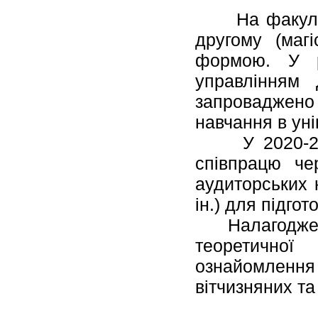
На факультет
другому (магі
формою. У ре
управлінням
запроваджено 
навчання в уні
У 2020-2021
співпрацю че
аудиторських
ін.) для підго
Налагодження
теоретичної
ознайомлення 
вітчизняних т