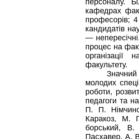
персоналу. Б
кафедрах факу
професорів; 4
кандидатів нау
— непересічні
процес на фак
організації 
факультету.
Значний вне
молодих спеці
роботи, розви
педагоги та н
П. П. Німчино
Каракоз, М. 
борський, В.
Пасхавер, А. В