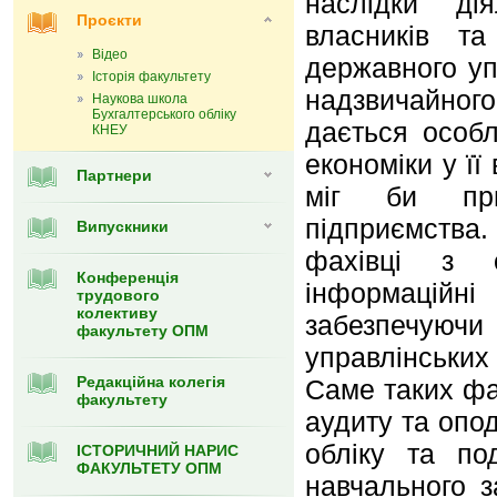
наслідки дія
Проєкти
власників та 
Відео
державного уп
Історія факультету
надзвичайного 
Наукова школа
Бухгалтерського обліку
дається особ
КНЕУ
економіки у її
Партнери
міг би при
підприємства.
Випуcкники
фахівці з о
Конференція
інформаційн
трудового
колективу
забезпечую
факультету ОПМ
управлінських
Редакційна колегія
Саме таких фах
факультету
аудиту та опо
обліку та по
ІСТОРИЧНИЙ НАРИС
ФАКУЛЬТЕТУ ОПМ
навчального з