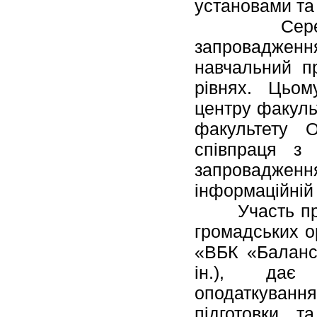
установами та 
Серед оста
запровадженн
навчальний п
рівнях. Цьом
центру факуль
факультету 
співпраця з 
запровадження
інформаційній 
Участь предс
громадських о
«ВБК «Баланс»
ін.), дає з
оподаткуванн
підготовки т