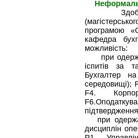
Неформальн
Здобувачі 
(магістерськ
програмою «О
кафедра бухг
можливість:
при одерж
іспитів за т
Бухгалтер на
середовищі); F
F4. Корпо
F6.Оподаткува
підтвердження 
при одерж
дисциплін опе
P1. Управлін