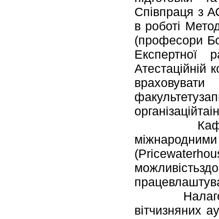
Співпраця з А
в роботі Мето
(професори Бон
Експертної 
Атестаційній к
враховуват
факультетуз
організаційтаі
Кафедри ф
міжнарод
(Pricewaterh
можливістьз
працевлаштува
Налагоджен
вітчизняних а