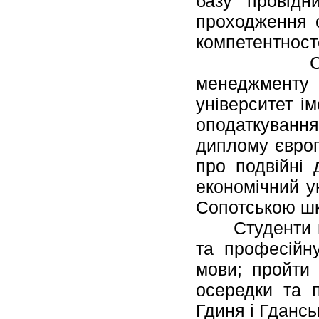
базу провідн
проходження с
компетентност
Студенти 
менеджменту 
університет і
оподаткуванн
диплому європ
про подвійні
економічний у
Сопотською ш
Студенти маю
та професійну
мови; пройти
осередки та п
Гдиня і Гдансь