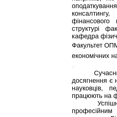
оподаткуван
консалтингу
фінансового 
структурі фа
кафедра фізич
Факультет ОПМ
економічних н
Сучасний рі
досягнення є н
науковців, пе
працюють на ф
Успішна роб
професійним 