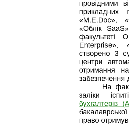
провідними в
прикладних п
«M.E.Doc», «
«Облік SaaS»
факультеті О
Enterprise»,
створено 3 су
центри автома
отримання на
забезпечення д
На факульте
заліки ісп
бухгалтерів (
бакалаврської
право отримув