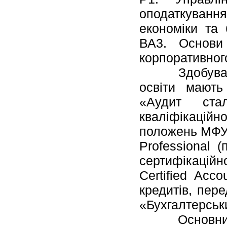
оподаткуванн
економіки та 
ВА3. Основи 
корпоративног
Здобувачі тр
освіти мають
«Аудит ста
кваліфікаційно
положень МФУ. 
Professional 
сертифікаційн
Certified Acc
кредитів, пер
«Бухгалтерськи
Основними мі