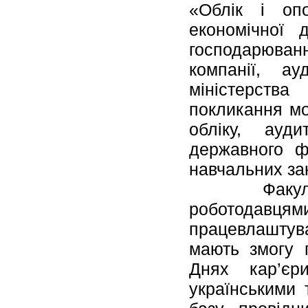
«Облік і опо
економічної д
господарюванн
компанії, ау
міністерств
покликання мо
обліку, ауди
державного ф
навчальних за
Факультет т
роботодавцям
працевлаштув
мають змогу п
Днях кар’єр
українськими 