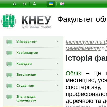
Факультет об
Інститути та 
Університет
менеджменту
»
Керівництво
Історія фа
Кафедри
Облік
– це не
Вступникам
мистецтво, ус
Студентам
спостерігачу
професіоналом
Вчена рада
доречною та д
факультету