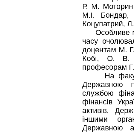
Р. М. Моторин
М.І. Бондар,
Коцупатрий,
Л
Особливе місц
часу очолювал
доцентам М. Г.
Кобі, О. В. 
професорам Г. 
На факульте
Державною п
службою фінан
фінансів Укр
активів, Дер
іншими орга
Державною а