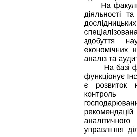
На факультет
діяльності та
дослідниць
спеціалізова
здобуття на
економічних н
аналіз та ауди
На базі факу
функціонує Інс
є розвиток н
контроль г
господарюван
рекомендацій 
аналітичного
управління ді