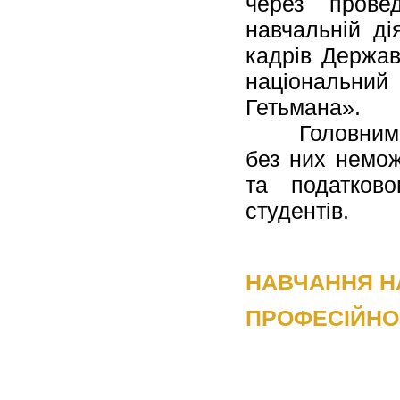
через прове
навчальній ді
кадрів Держав
національни
Гетьмана».
Головним над
без них немож
та податков
студентів.
НАВЧАННЯ НА
ПРОФЕСІЙНОГ