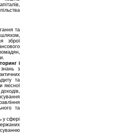
апіталів,
ільства
гання та
шляхом,
я зброї
ансового
ромадян,
и.
торинг і
 знань з
актичних
удиту та
 якісної
доходів,
нсування
авління
ьного та
 у сфері
держаних
суванню