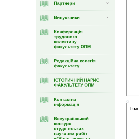
Партнери
Випуcкники
Конференція
трудового
колективу
факультету ОПМ
Редакційна колегія
факультету
ІСТОРИЧНИЙ НАРИС
ФАКУЛЬТЕТУ ОПМ
Контактна
інформація
Всеукраїнський
конкурс
студентських
наукових робіт
«Облік, аудит та