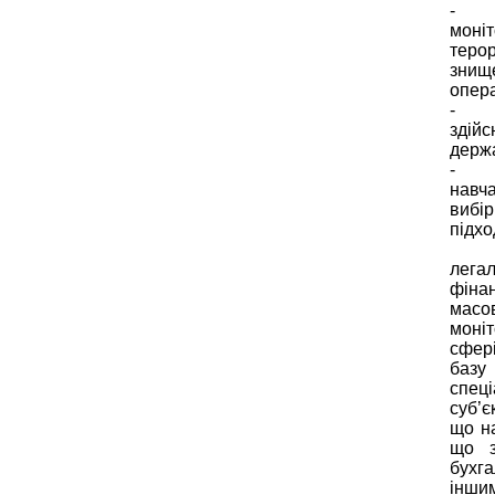
- ви
моні
теро
знищ
опера
- вз
здійс
держ
- ро
навча
вибір
підхо
Відп
лега
фіна
масо
моні
сфер
базу
спец
суб’є
що на
що з
бухга
інши