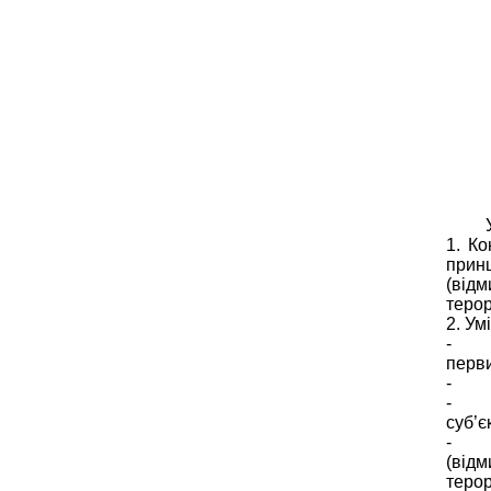
У ре
1. К
принц
(від
теро
2. Ум
- ор
перви
- ро
- ви
суб’є
- оц
(від
теро