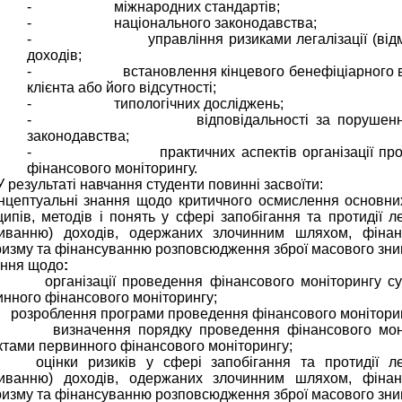
- міжнародних стандартів;
- національного законодавства;
- управління ризиками легалізації (відм
доходів;
- встановлення кінцевого бенефіціарного в
клієнта або його відсутності;
- типологічних досліджень;
- відповідальності за порушення 
законодавства;
- практичних аспектів організації пров
фінансового моніторингу.
зультаті навчання студенти повинні засвоїти:
онцептуальні знання щодо критичного осмислення основних
ипів, методів і понять у сфері запобігання та протидії ле
миванню) доходів, одержаних злочинним шляхом, фіна
ризму та фінансуванню розповсюдження зброї масового зн
іння щодо
:
ганізації проведення фінансового моніторингу суб
нного фінансового моніторингу;
зроблення програми проведення фінансового моніторин
значення порядку проведення фінансового моні
ктами первинного фінансового моніторингу;
інки ризиків у сфері запобігання та протидії лега
миванню) доходів, одержаних злочинним шляхом, фіна
ризму та фінансуванню розповсюдження зброї масового зн