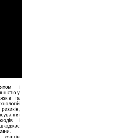
яхом, і
инністю у
язків та
нологій
ризиків,
ансування
ходів і
ешкоджає
аїни.
 коштів