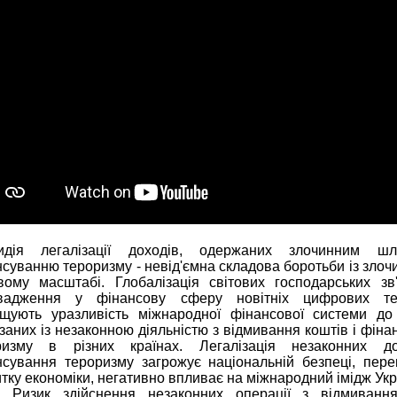
идія легалізації доходів, одержаних злочинним шл
суванню тероризму - невід'ємна складова боротьби із злоч
овому масштабі. Глобалізація світових господарських зв'
вадження у фінансову сферу новітніх цифрових тех
ищують уразливість міжнародної фінансової системи до 
заних із незаконною діяльністю з відмивання коштів і фін
ризму в різних країнах. Легалізація незаконних до
нсування тероризму загрожує національній безпеці, пер
тку економіки, негативно впливає на міжнародний імідж Укр
к здійснення незаконних операції з відмивання