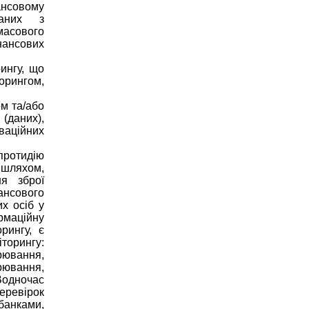
нсовому
заних з
масового
нансових
ингу, що
орингом,
м та/або
(даних),
ваційних
ротидію
 шляхом,
я зброї
нсового
х осіб у
рмаційну
рингу, є
торингу:
арювання,
рювання,
Водночас
перевірок
банками,