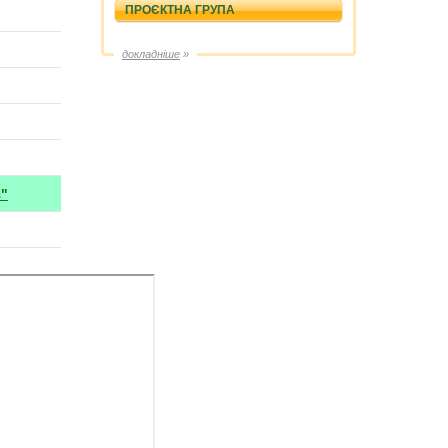
ПРОЄКТНА ГРУПА
докладніше
»
з"