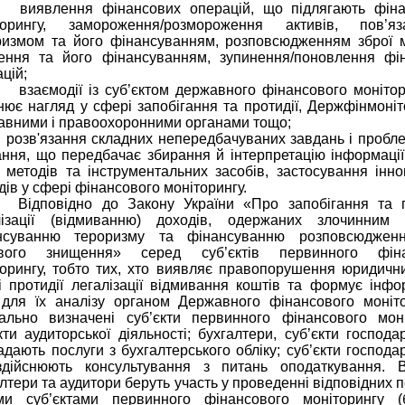
явлення фінансових операцій, що підлягають фіна
торингу, замороження/розмороження активів, пов’я
ризмом та його фінансуванням, розповсюдженням зброї 
ення та його фінансуванням, зупинення/поновлення фі
цій;
аємодії із суб’єктом державного фінансового монітор
нює нагляд у сфері запобігання та протидії, Держфінмоніт
авними і правоохоронними органами тощо;
зв'язання складних непередбачуваних завдань і пробле
ння, що передбачає збирання й інтерпретацію інформації 
 методів та інструментальних засобів, застосування інно
дів у сфері фінансового моніторингу.
овідно до Закону України «Про запобігання та п
лізації (відмиванню) доходів, одержаних злочинним
нсуванню тероризму та фінансуванню розповсюдженн
вого знищення» серед суб’єктів первинного фіна
торингу, тобто тих, хто виявляє правопорушення юридични
і протидії легалізації відмивання коштів та формує інфо
 для їх аналізу органом Державного фінансового моніто
іально визначені суб’єкти первинного фінансового моні
кти аудиторської діяльності; бухгалтери, суб’єкти господ
дають послуги з бухгалтерського обліку; суб’єкти господа
дійснюють консультування з питань оподаткування. 
лтери та аудитори беруть участь у проведенні відповідних 
ми суб’єктами первинного фінансового моніторингу (