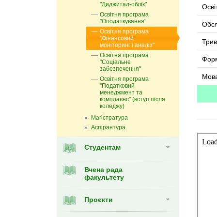
"Диджитал-облік"
Осві
Освітня програма
"Оподаткування"
Обся
Освітня програма
"Фінансовий
Трив
моніторинг і аналіз"
Освітня програма
Фор
"Соціальне
забезпечення"
Мова
Освітня програма
"Податковий
менеджмент та
комплаєнс" (вступ після
коледжу)
Магістратура
Аспірантура
Студентам
Вчена рада
факультету
Проєкти