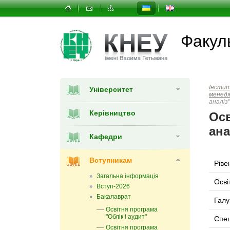
Факул
Інсти
Університет
менед
аналіз"
Керівництво
Осв
ана
Кафедри
Вступникам
Ріве
Загальна інформація
Осві
Вступ-2026
Бакалаврат
Галу
Освітня програма
"Облік і аудит"
Спец
Освітня програма