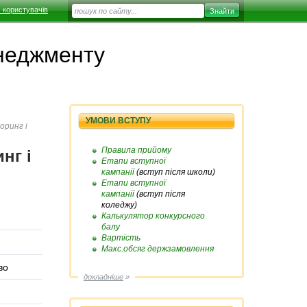
 користувачів
енеджменту
УМОВИ ВСТУПУ
оринг і
Правила прийому
нг і
Етапи вступної
кампанії
(вступ після школи)
Етапи вступної
кампанії
(вступ після
коледжу)
Калькулятор конкурсного
балу
Вартість
Макс.обсяг держзамовлення
во
докладніше
»