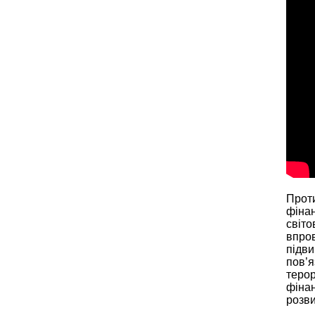
Прот
фінан
світ
впро
підв
пов’я
теро
фіна
розви
Ризи