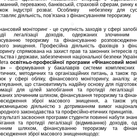
манний, переважно, банківській, страховій сферам, ринку к
кож індустрії розваг. Особливу небезпеку для сусп
тавляє діяльність, пов'язана з фінансуванням тероризму.
совий моніторинг - це сукупність заходів у сфері запобі
идії легалізації доходів, одержаних злочинним 
нсуванню тероризму та фінансуванню розповсюдженн
вого знищення. Професійна діяльність фахівців з фін
орингу спрямована на захист прав та законних інтересів г
льства і держави, забезпечення національної безпеки Україн
та
освітньо-професійної програми
«
Фінансовий моні
із
»
– формування у бакалаврів системи комплексних
тичних, методичних та організаційних питань, а також пр
чок у сфері обліку, фінансового моніторингу, аналізу, а
ткування, що становитимуть надійну основу для підготовки
рмації для цілей запобігання та протидії легалізації 
жаних злочинним шляхом, фінансування тероризму та фіна
овсюдження зброї масового знищення, а також упр
риємницькою діяльністю з дотриманням вимог націонал
родного законодавства та професійно-етичних принципів.
ультаті засвоєння програми студенти повинні набути знань
бігання та протидії легалізації (відмиванню) доходів, о
инним шляхом, фінансуванню тероризму та фінан
овсюдження зброї масового знищеннящодо: