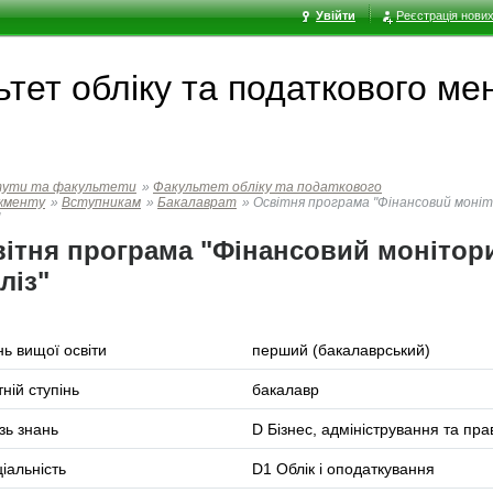
Увійти
Реєстрація нових
ьтет обліку та податкового м
тути та факультети
»
Факультет обліку та податкового
жменту
»
Вступникам
»
Бакалаврат
»
Освітня програма "Фінансовий моніт
ітня програма "Фінансовий монітори
ліз"
нь вищої освіти
перший (бакалаврський)
тній ступінь
бакалавр
зь знань
D Бізнес, адміністрування та пра
іальність
D1 Облік і оподаткування