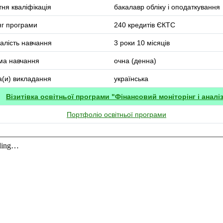
тня кваліфікація
бакалавр обліку і оподаткування
г програми
240 кредитів ЄКТС
алість навчання
3 роки 10 місяців
ма навчання
очна (денна)
(и) викладання
українська
Візитівка освітньої програми "Фінансовий моніторінг і аналі
Портфоліо освітньої програми