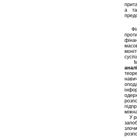
прита
а та
предс
Фінан
прот
фіна
масо
моніт
суспі
Ме
анал
теоре
нави
опода
інфо
одер
розп
підп
міжна
У рез
запо
злоч
розп