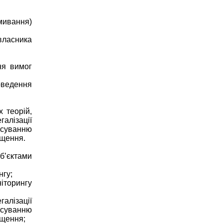
ивання)
ласника
вимог
едення
 теорій,
галізації
нсуванню
ищення.
’єктами
гу;
торингу
лізації
нсуванню
ищення;