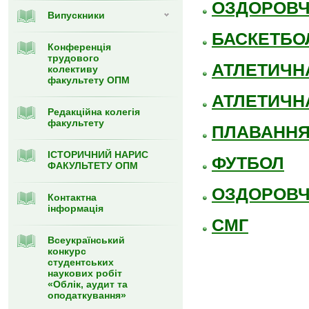
ОЗДОРОВ
Випуcкники
БАСКЕТБО
Конференція
трудового
АТЛЕТИЧНА
колективу
факультету ОПМ
АТЛЕТИЧНА
Редакційна колегія
факультету
ПЛАВАНН
ІСТОРИЧНИЙ НАРИС
ФУТБОЛ
ФАКУЛЬТЕТУ ОПМ
ОЗДОРОВЧ
Контактна
інформація
СМГ
Всеукраїнський
конкурс
студентських
наукових робіт
«Облік, аудит та
оподаткування»