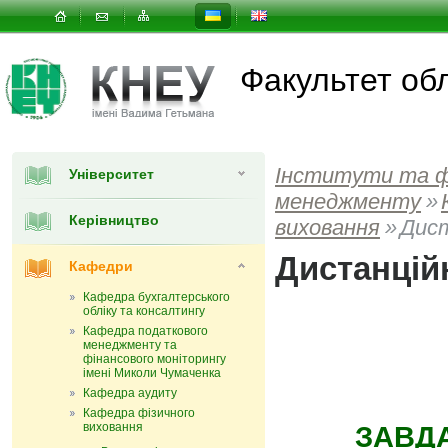
Факультет об
Інститути та 
Університет
менеджменту
»
Керівництво
виховання
»
Дист
Дистанцій
Кафедри
Кафедра бухгалтерського
обліку та консалтингу
Кафедра податкового
менеджменту та
фінансового моніторингу
імені Миколи Чумаченка
Кафедра аудиту
Кафедра фізичного
виховання
ЗАВДА