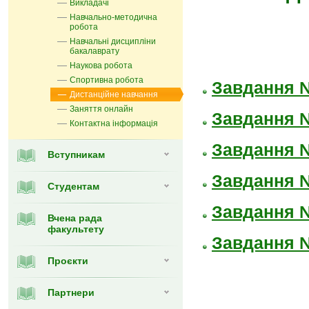
Викладачі
Навчально-методична
робота
Навчальні дисципліни
бакалаврату
Наукова робота
Спортивна робота
Завдання 
Дистанційне навчання
Заняття онлайн
Завдання 
Контактна інформація
Завдання 
Вступникам
Завдання 
Студентам
Завдання 
Вчена рада
факультету
Завдання 
Проєкти
Партнери