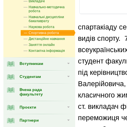
Викладачі
Навчально-методична
робота
Навчальні дисципліни
бакалаврату
спартакіаду с
Наукова робота
Спортивна робота
видів спорту.
7
Дистанційне навчання
Заняття онлайн
в
c
еукраїнськи
Контактна інформація
студент факуль
Вступникам
під керівництв
Студентам
В
алерійовича
Вчена рада
класичного жи
факультету
ст. викладач 
Проєкти
переможиця че
Партнери