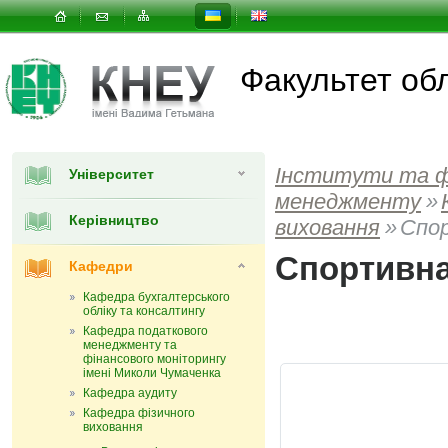
Факультет об
Інститути та 
Університет
менеджменту
»
Керівництво
виховання
»
Спо
Спортивна
Кафедри
Кафедра бухгалтерського
обліку та консалтингу
Кафедра податкового
менеджменту та
фінансового моніторингу
імені Миколи Чумаченка
Кафедра аудиту
Кафедра фізичного
виховання