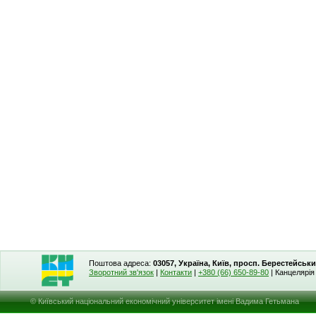
Поштова адреса:
03057, Україна, Київ, просп. Берестейськи
Зворотний зв'язок
|
Контакти
|
+380 (66) 650-89-80
| Канцелярі
© Київський національний економічний університет імені Вадима Гетьмана