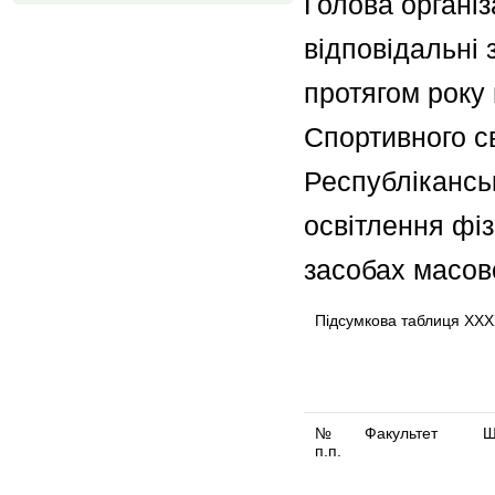
Голова організ
відповідальні 
протягом року 
Спортивного св
Республікансь
освітлення фіз
засобах масово
Підсумкова таблиця
XXXХ
№
Факультет
Ш
п.п.