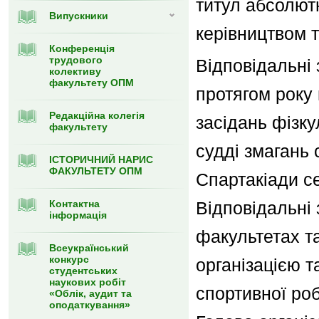
титул абсолют
Випуcкники
керівництвом 
Конференція
трудового
Відповідальні 
колективу
факультету ОПМ
протягом року
Редакційна колегія
засідань фізку
факультету
судді змагань 
ІСТОРИЧНИЙ НАРИС
ФАКУЛЬТЕТУ ОПМ
Спартакіади се
Контактна
Відповідальні 
інформація
факультетах та
Всеукраїнський
конкурс
організацією 
студентських
наукових робіт
спортивної роб
«Облік, аудит та
оподаткування»