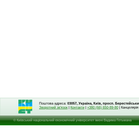
Поштова адреса:
03057, Україна, Київ, просп. Берестейськи
Зворотний зв'язок
|
Контакти
|
+380 (66) 650-89-80
| Канцелярі
© Київський національний економічний університет імені Вадима Гетьмана