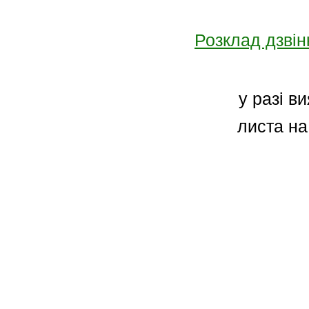
Розклад дзвін
у разі в
листа н