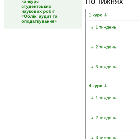
По тижнях
конкурс
студентських
наукових робіт
1 курс ⇓
«Облік, аудит та
оподаткування»
1 тиждень
2 тиждень
3 тиждень
4 курс ⇓
1 тиждень
2 тиждень
3 тиждень