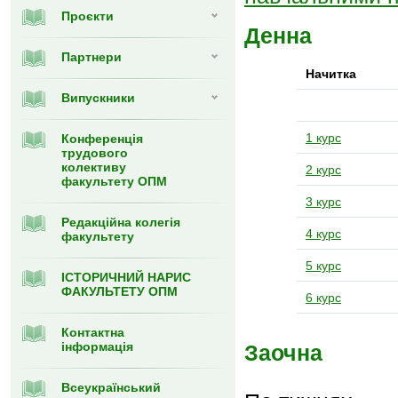
Проєкти
Денна
Партнери
Начитка
Випуcкники
1 курс
Конференція
трудового
колективу
2 курс
факультету ОПМ
3 курс
Редакційна колегія
4 курс
факультету
5 курс
ІСТОРИЧНИЙ НАРИС
ФАКУЛЬТЕТУ ОПМ
6 курс
Контактна
інформація
Заочна
Всеукраїнський