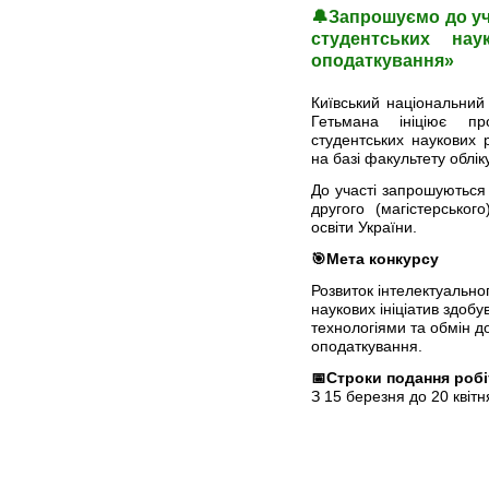
🔔
Запрошуємо до уч
студентських нау
оподаткування»
Київський національний
Гетьмана ініціює пр
студентських наукових 
на базі факультету облі
До участі запрошуються 
другого (магістерськог
освіти України.
🎯Мета конкурсу
Розвиток інтелектуально
наукових ініціатив здобу
технологіями та обмін до
оподаткування.
📅Строки подання робі
З 15 березня до 20 квітн