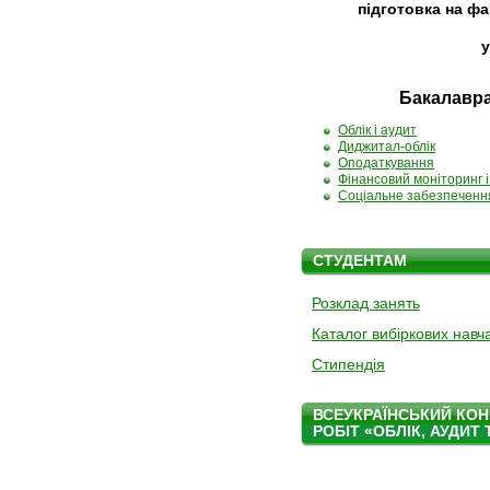
підготовка на фа
у
Бакалавр
Облік і аудит
Диджитал-облік
Оподаткування
Фінансовий моніторинг і
Соціальне забезпеченн
СТУДЕНТАМ
Розклад занять
Каталог вибіркових навч
Стипендія
ВСЕУКРАЇНСЬКИЙ КОН
РОБІТ «ОБЛІК, АУДИТ