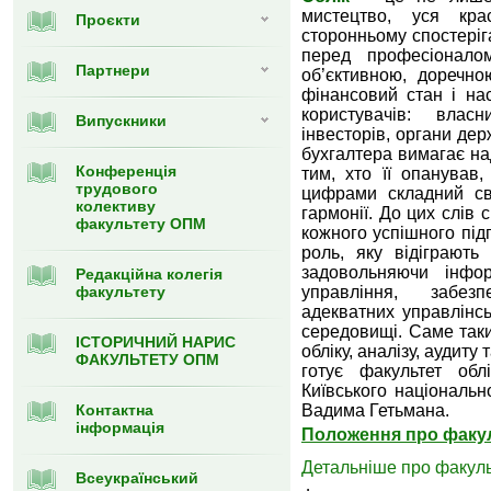
мистецтво, уся кр
Проєкти
сторонньому спостеріг
перед професіоналом
Партнери
об’єктивною, доречн
фінансовий стан і нас
користувачів: власн
Випуcкники
інвесторів, органи де
бухгалтера вимагає на
Конференція
тим, хто її опанував
трудового
цифрами складний сві
колективу
гармонії. До цих слів 
факультету ОПМ
кожного успішного під
роль, яку відіграють 
задовольняючи інфор
Редакційна колегія
факультету
управління, забез
адекватних управлінс
середовищі. Саме таки
ІСТОРИЧНИЙ НАРИС
обліку, аналізу, аудит
ФАКУЛЬТЕТУ ОПМ
готує факультет обл
Київського національн
Контактна
Вадима Гетьмана.
інформація
Положення про факу
Детальніше про факуль
Всеукраїнський