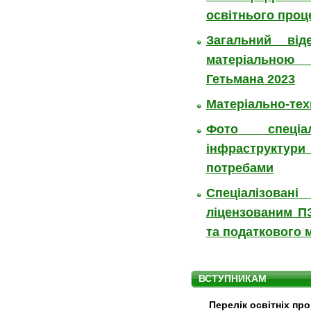
освітнього проц
Загальний від
матеріальною
Гетьмана 2023
Матеріально-тех
Фото спеціа
інфраструктури
потребами
Спеціалізовані
ліцензованим П
та податкового
ВСТУПНИКАМ
Перелік освітніх пр