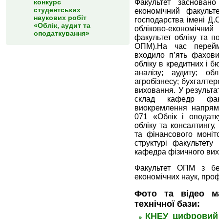
конкурс
Факультет засновано
студентських
економічний факульте
наукових робіт
господарства імені Д.
«Облік, аудит та
обліково-економічн
оподаткування»
факультет обліку та п
ОПМ).На час перейм
входило п’ять фахови
обліку в кредитних і 
аналізу; аудиту; об
агробізнесу; бухгалтер
виховання. У результат
склад кафедр фак
виокремлення напрямі
071 «Облік і оподатк
обліку та консалтингу
та фінансового моніт
структурі факультету
кафедра фізичного ви
Факультет ОПМ з бе
економічних наук, пр
Фото та відео м
технічної бази:
КНЕУ цифровий 